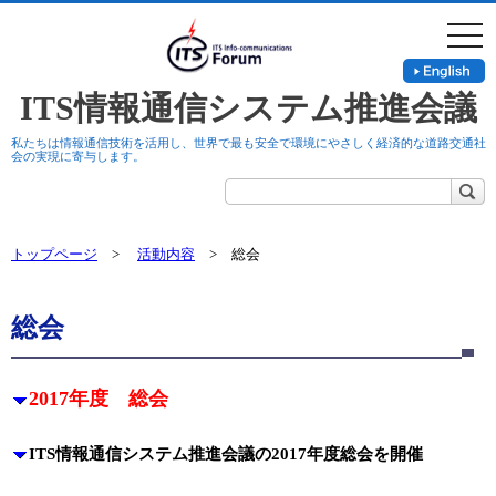
togg
navi
ITS情報通信システム推進会議
私たちは情報通信技術を活用し、世界で最も安全で環境にやさしく経済的な道路交通社
会の実現に寄与します。
トップページ
>
活動内容
> 総会
総会
2017年度 総会
ITS情報通信システム推進会議の2017年度総会を開催