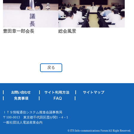
豊田章一郎会長
総会風景
戻る
ＩＴＳ情報通信システム推進会議事務局
〒100-0013 東京都千代田区霞が関1－4－1
一般社団法人電波産業会内
© ITS Info-communications Forum All Right Reserved.