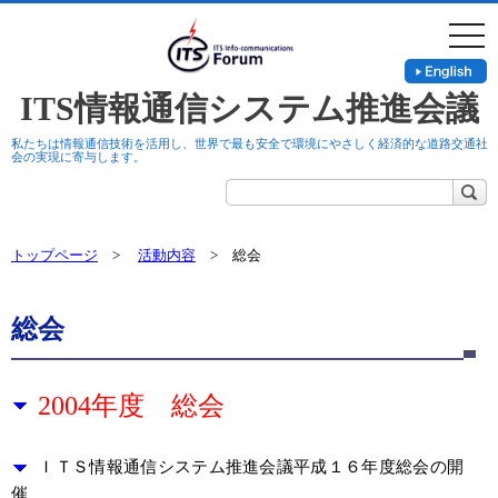
togg
navi
ITS情報通信システム推進会議
私たちは情報通信技術を活用し、世界で最も安全で環境にやさしく経済的な道路交通社
会の実現に寄与します。
トップページ
>
活動内容
> 総会
総会
2004年度 総会
ＩＴＳ情報通信システム推進会議平成１６年度総会の開
催