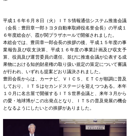
平成１６年６月８日（火）ＩＴＳ情報通信システム推進会議
（会長：豊田章一郎トヨタ自動車取締役名誉会長）の平成１
６年度総会が、霞が関プラザホールで開催されました。
本総会では、豊田章一郎会長の挨拶の後、平成１５年度の事
業報告及び収支決算、平成１６年度の事業計画及び収支予
算、役員及び運営委員の選任、並びに推進会議が公表する成
果物における知的財産権の取り扱い規定の策定について審議
が行われ、いずれも提案どおり議決されました。
豊田会長からは、カーナビ、ＶＩＣＳ、ＥＴＣが順調に普及
しており、ＩＴＳはセカンドステージを迎えつつある。本年
１０月に名古屋で開催するＩＴＳ世界会議と、来年３月から
の愛・地球博がこの出発点となり、ＩＴＳの普及発展の機会
となるようにしたいとの挨拶がありました。