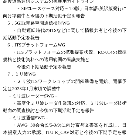
高度道路通信システムの実験用ガイドライン
～SIPユースケース対応～1.0版」日本語/英訳版発行に
向け準備中と今後の下期活動予定を報告
5．5GHz帯路車間通信検討WG
・自動運転時代のITSなどに関して情報共有と今後の下
期活動予定を報告
6．ITSプラットフォームWG
・ITSプラットフォームの拡張提案状況、RC-014の標準
規格と技術資料への適用範囲の審議実施と
今後の下期活動予定を報告
7．ミリ波WG
・ミリ波ITSワークショップの開催準備を開始、開催予
定は2023年1月末頃で調整中
－ミリ波レーダーSWG－
・高度化ミリ波レーダ作業班の対応、ミリ波レーダ技術
動向の調査検討と今後の下期活動予定を報告
－ミリ波通信SWG－
・AWGｰ30会合(9/5-9/9)に向け寄与文書案を作成し、日
本提案入力の承認、ITU-R_CAV対応と今後の下期予定を報