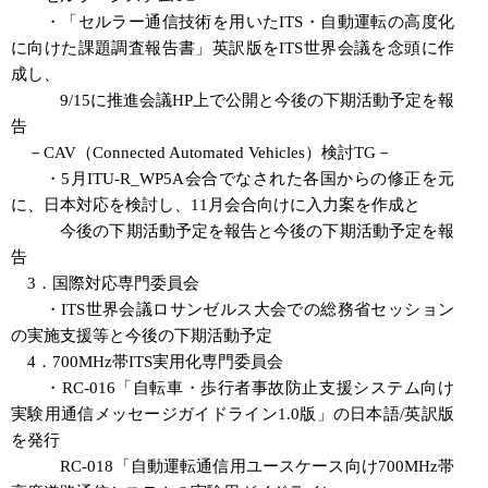
・「セルラー通信技術を用いたITS・自動運転の高度化
に向けた課題調査報告書」英訳版をITS世界会議を念頭に作
成し、
9/15に推進会議HP上で公開と今後の下期活動予定を報
告
－CAV（Connected Automated Vehicles）検討TG－
・5月ITU-R_WP5A会合でなされた各国からの修正を元
に、日本対応を検討し、11月会合向けに入力案を作成と
今後の下期活動予定を報告と今後の下期活動予定を報
告
3．国際対応専門委員会
・ITS世界会議ロサンゼルス大会での総務省セッション
の実施支援等と今後の下期活動予定
4．700MHz帯ITS実用化専門委員会
・RC-016「自転車・歩行者事故防止支援システム向け
実験用通信メッセージガイドライン1.0版」の日本語/英訳版
を発行
RC-018「自動運転通信用ユースケース向け700MHz帯