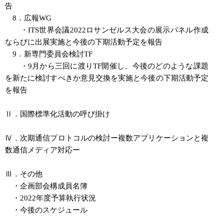
告
8．広報WG
・ITS世界会議2022ロサンゼルス大会の展示パネル作成
ならびに出展実施と今後の下期活動予定を報告
9．新専門委員会検討TF
・9月から三回に渡りTF開催し、今後のどのような課題
を新たに検討すべきか意見交換を実施と今後の下期活動予定
を報告
Ⅱ．国際標準化活動の呼び掛け
Ⅳ．次期通信プロトコルの検討ー複数アプリケーションと複
数通信メディア対応ー
Ⅲ．その他
・企画部会構成員名簿
・2022年度予算執行状況
・今後のスケジュール