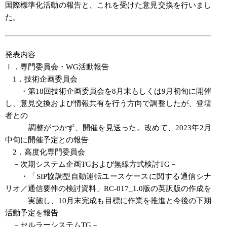
国際標準化活動の報告と、これを受けた意見交換を行いまし
た。
発表内容
Ⅰ．専門委員会・WG活動報告
1．技術企画委員会
・第18回技術企画委員会を8月末もしくは9月初旬に開催
し、意見交換および情報共有を行う方向で調整したが、登壇
者との
調整がつかず、開催を見送った。改めて、2023年2月
中旬に開催予定との報告
2．高度化専門委員会
－次期システム企画TGおよび無線方式検討TG－
・「SIP協調型自動運転ユースケースに関する通信シナ
リオ／通信要件の検討資料」RC-017_1.0版の英訳版の作成を
実施し、10月末完成も目標に作業を推進と今後の下期
活動予定を報告
－セルラーシステムTG－