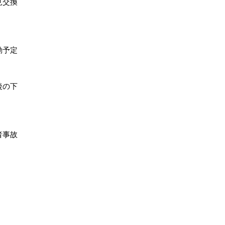
見交換
動予定
後の下
者事故