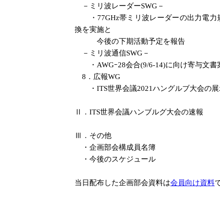
－ミリ波レーダーSWG－
・77GHz帯ミリ波レーダーの出力電力
換を実施と
今後の下期活動予定を報告
－ミリ波通信SWG－
・AWGｰ28会合(9/6-14)に向け寄与
8．広報WG
・ITS世界会議2021ハングルブ大会の
Ⅱ．ITS世界会議ハンブルグ大会の速報
Ⅲ．その他
・企画部会構成員名簿
・今後のスケジュール
当日配布した企画部会資料は
会員向け資料