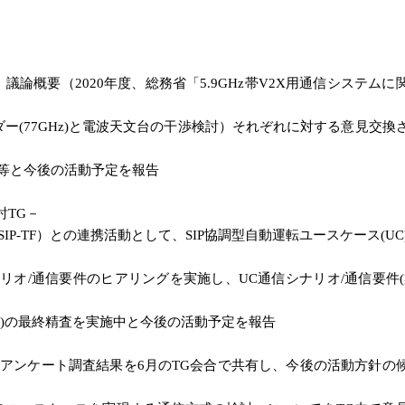
論概要（2020年度、総務省「5.9GHz帯V2X用通信システムに
77GHz)と電波天文台の干渉検討）それぞれに対する意見交換
等と今後の活動予定を報告
TG－
P-TF）との連携活動として、SIP協調型自動運転ユースケース(UC)
/通信要件のヒアリングを実施し、UC通信シナリオ/通信要件(
の最終精査を実施中と今後の活動予定を報告
ンケート調査結果を6月のTG会合で共有し、今後の活動方針の