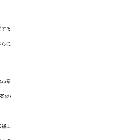
関する
さらに
25案
案)の
候補に