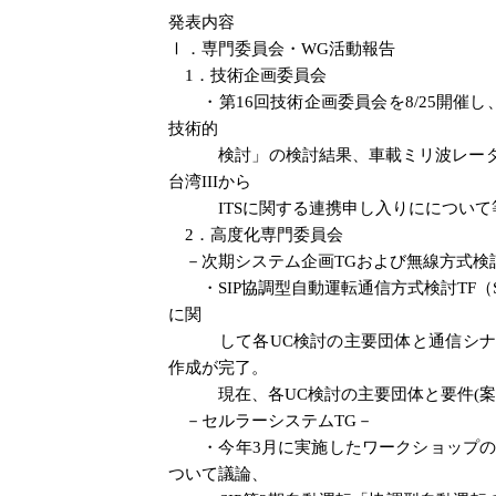
発表内容
Ⅰ．専門委員会・WG活動報告
1．技術企画委員会
・第16回技術企画委員会を8/25開催し、議
技術的
検討」の検討結果、車載ミリ波レーダー(
台湾IIIから
ITSに関する連携申し入りにについて
2．高度化専門委員会
－次期システム企画TGおよび無線方式検討
・SIP協調型自動運転通信方式検討TF（SI
に関
して各UC検討の主要団体と通信シナリオ
作成が完了。
現在、各UC検討の主要団体と要件(案)
－セルラーシステムTG－
・今年3月に実施したワークショップのア
ついて議論、