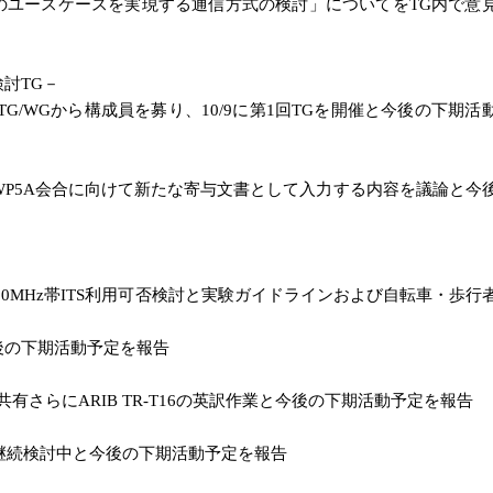
ユースケースを実現する通信方式の検討」についてをTG内で意
s）検討TG－
/WGから構成員を募り、10/9に第1回TGを開催と今後の下期活
WP5A会合に向けて新たな寄与文書として入力する内容を議論と今
の700MHz帯ITS利用可否検討と実験ガイドラインおよび自転車・歩行
の下期活動予定を報告
さらにARIB TR-T16の英訳作業と今後の下期活動予定を報告
継続検討中と今後の下期活動予定を報告