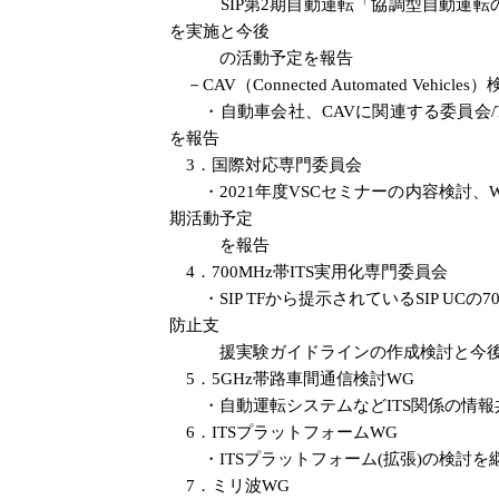
SIP第2期自動運転「協調型自動運転の
を実施と今後
の活動予定を報告
－CAV（Connected Automated Vehicle
・自動車会社、CAVに関連する委員会/TG
を報告
3．国際対応専門委員会
・2021年度VSCセミナーの内容検討、
期活動予定
を報告
4．700MHz帯ITS実用化専門委員会
・SIP TFから提示されているSIP UC
防止支
援実験ガイドラインの作成検討と今後
5．5GHz帯路車間通信検討WG
・自動運転システムなどITS関係の情報共有
6．ITSプラットフォームWG
・ITSプラットフォーム(拡張)の検討を
7．ミリ波WG