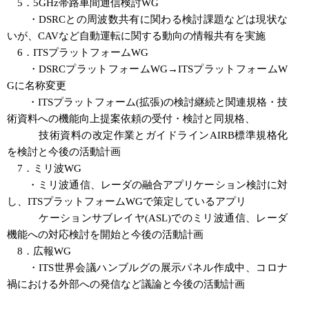
5．5GHz帯路車間通信検討WG
・DSRCとの周波数共有に関わる検討課題などは現状な
いが、CAVなど自動運転に関する動向の情報共有を実施
6．ITSプラットフォームWG
・DSRCプラットフォームWG→ITSプラットフォームW
Gに名称変更
・ITSプラットフォーム(拡張)の検討継続と関連規格・技
術資料への機能向上提案依頼の受付・検討と同規格、
技術資料の改定作業とガイドラインAIRB標準規格化
を検討と今後の活動計画
7．ミリ波WG
・ミリ波通信、レーダの融合アプリケーション検討に対
し、ITSプラットフォームWGで策定しているアプリ
ケーションサブレイヤ(ASL)でのミリ波通信、レーダ
機能への対応検討を開始と今後の活動計画
8．広報WG
・ITS世界会議ハンブルグの展示パネル作成中、コロナ
禍における外部への発信など議論と今後の活動計画