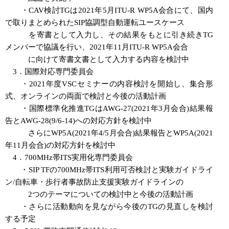
・CAV検討TGは2021年5月ITU-R WP5A会合にて、国内
で取りまとめられたSIP協調型自動運転ユースケース
を寄書として入力し、その結果をもとに引き続きTG
メンバーで協議を行い、2021年11月ITU-R WP5A会合
に向けて寄書文書として入力する内容を検討中
3．国際対応専門委員会
・2021年度VSCセミナーの内容検討を開始し、集合形
式、オンラインの両面で検討と今後の活動計画
・国際標準化推進TGはAWG-27(2021年3月会合)結果報
告とAWG-28(9/6-14)への対応方針を検討中
さらにWP5A(2021年4/5月会合)結果報告とWP5A(2021
年11月会合)の対応方針を検討中
4．700MHz帯ITS実用化専門委員会
・SIP TFの700MHz帯ITS利用可否検討と実験ガイドライ
ン/自転車・歩行者事故防止支援実験ガイドラインの
2つのテーマについての検討中と今後の活動計画
・さらに活動動向を見ながら今後のTGの見直しを検討
する予定