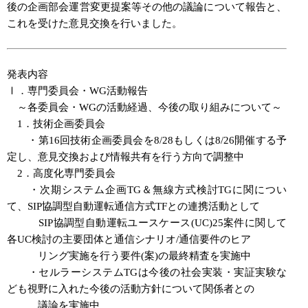
後の企画部会運営変更提案等その他の議論について報告と、
これを受けた意見交換を行いました。
発表内容
Ⅰ．専門委員会・WG活動報告
～各委員会・WGの活動経過、今後の取り組みについて～
1．技術企画委員会
・第16回技術企画委員会を8/28もしくは8/26開催する予
定し、意見交換および情報共有を行う方向で調整中
2．高度化専門委員会
・次期システム企画TG＆無線方式検討TGに関につい
て、SIP協調型自動運転通信方式TFとの連携活動として
SIP協調型自動運転ユースケース(UC)25案件に関して
各UC検討の主要団体と通信シナリオ/通信要件のヒア
リング実施を行う要件(案)の最終精査を実施中
・セルラーシステムTGは今後の社会実装・実証実験な
ども視野に入れた今後の活動方針について関係者との
議論を実施中