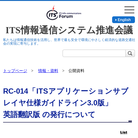
togg
navi
ITS情報通信システム推進会議
私たちは情報通信技術を活用し、世界で最も安全で環境にやさしく経済的な道路交通社
会の実現に寄与します。
トップページ
>
情報・資料
> 公開資料
RC-014「ITSアプリケーションサブ
レイヤ仕様ガイドライン3.0版」
英語翻訳版 の発行について