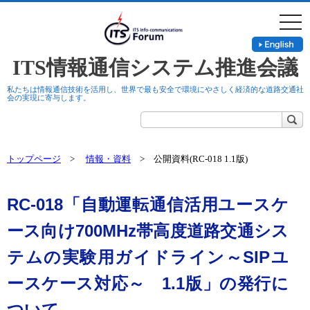
togg
navi
ITS情報通信システム推進会議
私たちは情報通信技術を活用し、世界で最も安全で環境にやさしく経済的な道路交通社
会の実現に寄与します。
トップページ
>
情報・資料
> 公開資料(RC-018 1.1版)
RC-018「自動運転通信活用ユースケ
ース向け700MHz帯高度道路交通シス
テムの実験用ガイドライン～SIPユ
ースケース対応～ 1.1版」の発行に
ついて