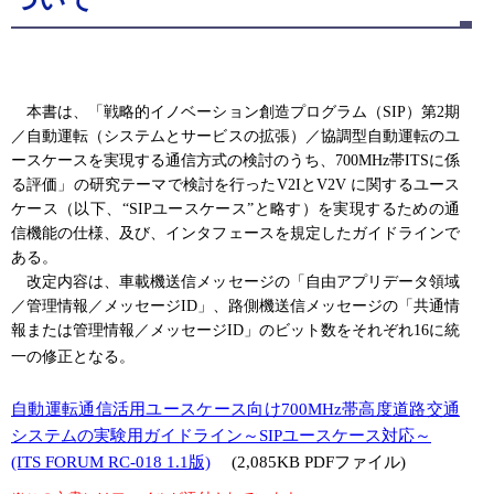
本書は、「戦略的イノベーション創造プログラム（SIP）第2期
／自動運転（システムとサービスの拡張）／協調型自動運転のユ
ースケースを実現する通信方式の検討のうち、700MHz帯ITSに係
る評価」の研究テーマで検討を行ったV2IとV2V に関するユース
ケース（以下、“SIPユースケース”と略す）を実現するための通
信機能の仕様、及び、インタフェースを規定したガイドラインで
ある。
改定内容は、車載機送信メッセージの「自由アプリデータ領域
／管理情報／メッセージID」、路側機送信メッセージの「共通情
報または管理情報／メッセージID」のビット数をそれぞれ16に統
一の修正となる。
自動運転通信活用ユースケース向け700MHz帯高度道路交通
システムの実験用ガイドライン～SIPユースケース対応～
(ITS FORUM RC-018 1.1版)
(2,085KB PDFファイル)