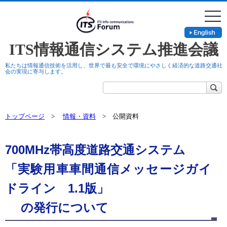
togg
navi
ITS情報通信システム推進会議
私たちは情報通信技術を活用し、世界で最も安全で環境にやさしく経済的な道路交通社
会の実現に寄与します。
トップページ
>
情報・資料
> 公開資料
700MHz帯高度道路交通システム
「実験用車車間通信メッセージガイ
ドライン 1.1版」
の発行について