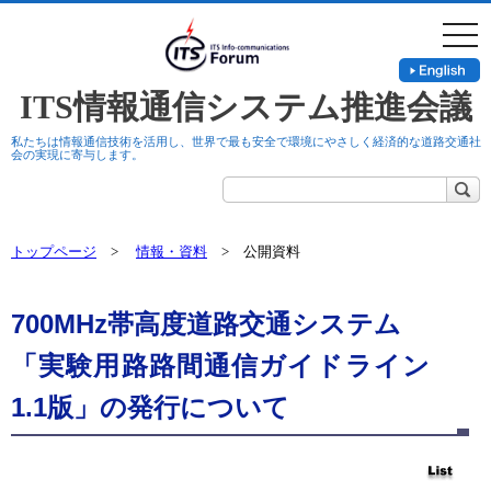
togg
navi
ITS情報通信システム推進会議
私たちは情報通信技術を活用し、世界で最も安全で環境にやさしく経済的な道路交通社
会の実現に寄与します。
トップページ
>
情報・資料
> 公開資料
700MHz帯高度道路交通システム
「実験用路路間通信ガイドライン
1.1版」の発行について