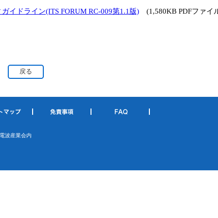
イン(ITS FORUM RC‐009第1.1版)
(1,580KB PDFファイ
戻る
電波産業会内