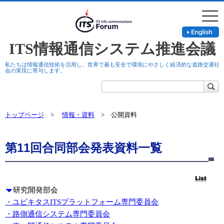
togg
navi
ITS情報通信システム推進会議
私たちは情報通信技術を活用し、世界で最も安全で環境にやさしく経済的な道路交通社
会の実現に寄与します。
トップページ
>
情報・資料
> 公開資料
第11回合同部会発表資料一覧
研究開発部会
・ユビキタスITSプラットフォーム専門委員会
・路側通信システム専門委員会