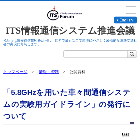
togg
navi
ITS情報通信システム推進会議
私たちは情報通信技術を活用し、世界で最も安全で環境にやさしく経済的な道路交通社
会の実現に寄与します。
トップページ
>
情報・資料
> 公開資料
「5.8GHzを用いた車々間通信システ
ムの実験用ガイドライン」の発行に
ついて